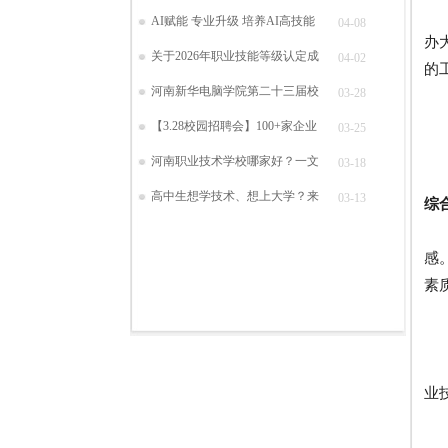
新
AI赋能 专业升级 培养AI高技能
04-08
办
关于2026年职业技能等级认定成
04-02
的
河南新华电脑学院第二十三届校
03-28
【3.28校园招聘会】100+家企业
03-25
河南职业技术学校哪家好？一文
03-18
高中生想学技术、想上大学？来
03-13
综
在
感
素
河
业