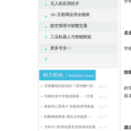
学
无人机应用技术
AI+互联网应用全能班
航空管理与智慧交通
走
工业机器人与智能制造
新
更多专业>>
学
技
对
河南哪里的职校好？郑州哪个职
04-25
的
双
河南职业中专挑选指南，一文速
04-22
家校同心育英才 技能筑梦谱新篇
04-17
职教赋能青春 潮玩点亮校园 —
04-17
为何AI+影视动漫专业值得你追逐
就
04-13