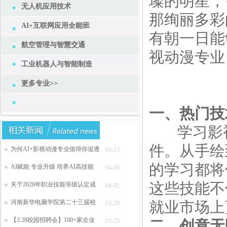
璨的明星，
无人机应用技术
那绚丽多彩
AI+互联网应用全能班
有朝一日能
航空管理与智慧交通
视动漫专业
工业机器人与智能制造
更多专业>>
一、热门技
学习影视
件。从手绘
为何AI+影视动漫专业值得你追逐
04-13
的学习都将
AI赋能 专业升级 培养AI高技能
04-08
这些技能不
关于2026年职业技能等级认定成
04-02
河南新华电脑学院第二十三届校
就业市场上
03-28
【3.28校园招聘会】100+家企业
03-25
二、创意无