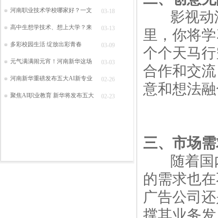
河南职业技术学校哪家好？一文
03-18
影视动漫
高中生想学技术、想上大学？来
03-13
里，你将学
多彩校园生活 绽放出彩青春
03-09
个个天马行
元气满满闹元宵！河南新华这场
03-03
合作和交流
河南新华重磅发布五大AI新专业
02-26
意和想法融
聚焦AI职业教育 新华将发布五大
02-23
三、市场需
随着国内
的需求也在
广告公司还
撑其业务发