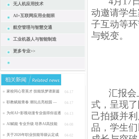
4月17日
无人机应用技术
动邀请学生
AI+互联网应用全能班
子互动等环
航空管理与智慧交通
与蜕变。
工业机器人与智能制造
更多专业>>
汇报会上
家校同心育英才 技能筑梦谱新篇
04-17
式，呈现了
职教赋能青春 潮玩点亮校园 —
04-17
为何AI+影视动漫专业值得你追逐
己拍摄并利
04-13
AI赋能 专业升级 培养AI高技能
04-08
品，学生们
关于2026年职业技能等级认定成
04-02
成长与突破