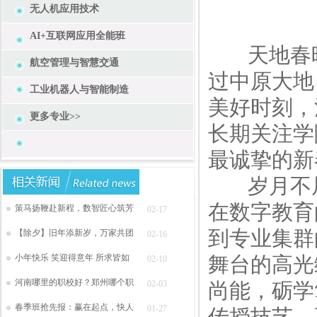
无人机应用技术
AI+互联网应用全能班
天地春晖近
航空管理与智慧交通
过中原大地
工业机器人与智能制造
美好时刻，
更多专业>>
长期关注学
最诚挚的新
岁月不居，
在数字教育
策马扬鞭赴新程，数智匠心筑芳
02-17
到专业集群
【除夕】旧年添新岁，万家共团
02-16
小年快乐 笑迎得意年 所求皆如
舞台的高光
02-10
河南哪里的职校好？郑州哪个职
02-03
尚能，砺学
春季班抢先报：赢在起点，快人
01-27
传授技艺，