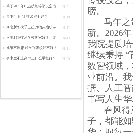
关于2026年职业技能等级认定成
01-21
膀。
高中生学 AI 技术好不好？
01-19
马年之贵
河南新华携手三笙万物共启研学
01-17
新。202
河南职业技术学校哪家好？一文
01-13
我院提质培
成绩不理想 转学到职校好不好？
01-11
继续秉持 
初中生不上高中上什么学校好？
01-09
数智领域，
业前沿。我
据、人工智
书写人生华
春风得意
子，都能如
华；愿每一