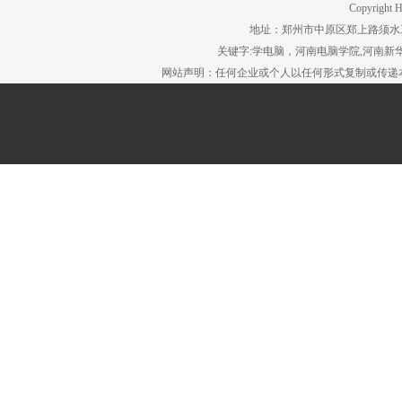
Copyright H
地址：郑州市中原区郑上路须水工贸园区。
关键字:学电脑，河南电脑学院,河南新华
网站声明：任何企业或个人以任何形式复制或传递