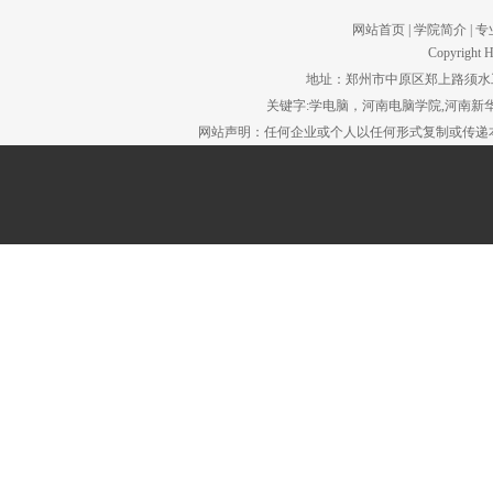
网站首页
|
学院简介
|
专
Copyright H
地址：郑州市中原区郑上路须水工贸园区。
关键字:学电脑，河南电脑学院,河南新华
网站声明：任何企业或个人以任何形式复制或传递