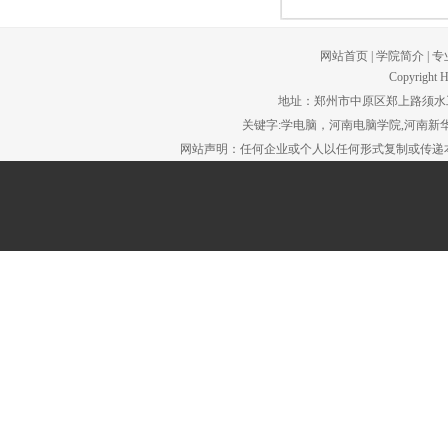
网站首页
|
学院简介
|
专
Copyright H
地址：郑州市中原区郑上路须水工贸园区。
关键字:学电脑，河南电脑学院,河南新华
网站声明：任何企业或个人以任何形式复制或传递