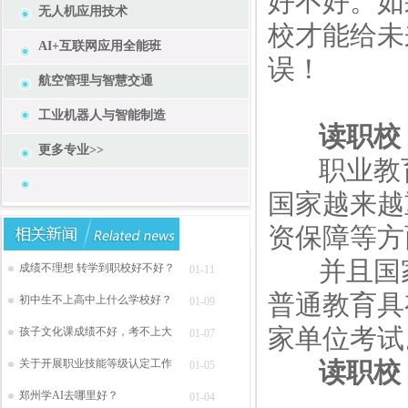
好不好。如
无人机应用技术
校才能给未
AI+互联网应用全能班
误！
航空管理与智慧交通
工业机器人与智能制造
读职校
更多专业>>
职业教育
国家越来越
资保障等方
并且国家
成绩不理想 转学到职校好不好？
01-11
普通教育具
初中生不上高中上什么学校好？
01-09
家单位考试
孩子文化课成绩不好，考不上大
01-07
关于开展职业技能等级认定工作
读职校
01-05
郑州学AI去哪里好？
01-04