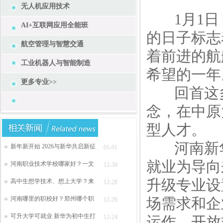
无人机应用技术
1月1日，
AI+互联网应用全能班
的日子标志
航空管理与智慧交通
着前进的航
工业机器人与智能制造
希望的一年
更多专业>>
回首这多
念，在中原
型人才。
河南新华
新年新开始 2026与新华共启新征
01-01
就业为导向
河南职业技术学校哪家好？一文
12-30
升级专业设
高中生想学技术、想上大学？来
12-28
河南哪里的职校好？郑州哪个职
场需求和企
12-26
可升大学可就业 新华为初中生打
12-24
运作、开放