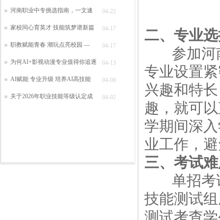
河南职业中专挑选指南，一文速
04-22
家校同心育英才 技能筑梦谱新篇
04-17
二、专业选
职教赋能青春 潮玩点亮校园 —
04-17
参加河南
为何AI+影视动漫专业值得你追逐
04-13
专业设置紧
AI赋能 专业升级 培养AI高技能
04-08
兴趣和特长
关于2026年职业技能等级认定成
04-02
趣，就可以
学期间深入
业工作，避
三、考试难
单招考试
技能测试组
测试考查学