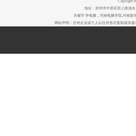
Copyright H
地址：郑州市中原区郑上路须水工贸园区。
关键字:学电脑，河南电脑学院,河南新华
网站声明：任何企业或个人以任何形式复制或传递