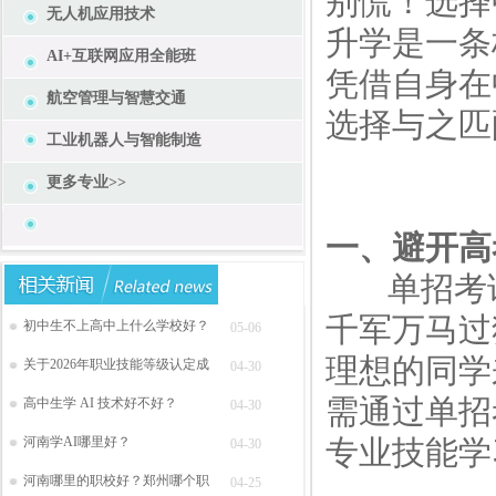
别慌！选择
无人机应用技术
升学是一条
AI+互联网应用全能班
凭借自身在
航空管理与智慧交通
选择与之匹
工业机器人与智能制造
更多专业>>
一、避开高
单招考试
千军万马过
初中生不上高中上什么学校好？
05-06
理想的同学
关于2026年职业技能等级认定成
04-30
需通过单招
高中生学 AI 技术好不好？
04-30
河南学AI哪里好？
专业技能学
04-30
河南哪里的职校好？郑州哪个职
04-25