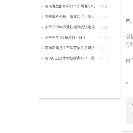
河南哪里的职校好？郑州哪个职
02-03
春季班抢先报：赢在起点，快人
01-27
四
关于2026年职业技能等级认定成
01-21
通
创
高中生学 AI 技术好不好？
01-19
可
河南新华携手三笙万物共启研学
01-17
河
河南职业技术学校哪家好？一文
01-13
自
0