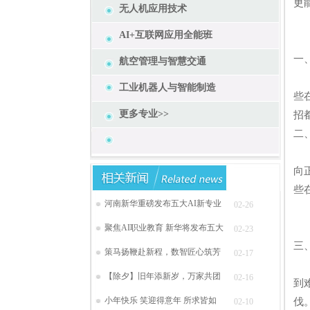
更
无人机应用技术
AI+互联网应用全能班
一
航空管理与智慧交通
单
工业机器人与智能制造
些
更多专业>>
招
二
面
向
些
河南新华重磅发布五大AI新专业
02-26
聚焦AI职业教育 新华将发布五大
02-23
三
策马扬鞭赴新程，数智匠心筑芳
02-17
单
【除夕】旧年添新岁，万家共团
02-16
到
小年快乐 笑迎得意年 所求皆如
伐
02-10