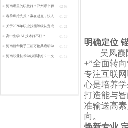
河南哪里的职校好？郑州哪个职
02-03
春季班抢先报：赢在起点，快人
01-27
关于2026年职业技能等级认定成
01-21
高中生学 AI 技术好不好？
01-19
明确定位 
河南新华携手三笙万物共启研学
01-17
吴凤霞院
河南职业技术学校哪家好？一文
01-13
+”全面转向
专注互联网
心是培养学
打造能与智
准输送高素
向。
焕新专业 