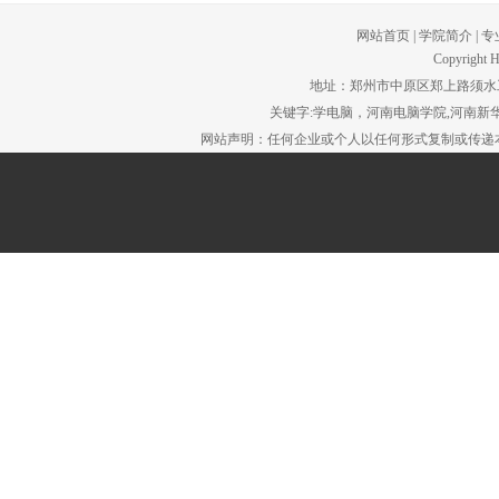
网站首页
|
学院简介
|
专
Copyright H
地址：郑州市中原区郑上路须水工贸园区。
关键字:学电脑，河南电脑学院,河南新华
网站声明：任何企业或个人以任何形式复制或传递