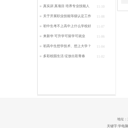
真实训 真项目 培养专业技能人
11-10
关于开展职业技能等级认定工作
11-08
初中生考不上高中上什么学校好
11-07
来新华 可升学可留学可就业
11-06
初高中生想学技术、想上大学？
11-04
多彩校园生活 绽放出彩青春
11-02
地址：郑
关键字:学电