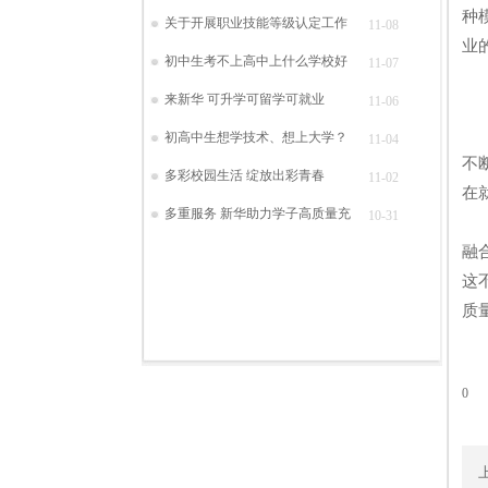
种
关于开展职业技能等级认定工作
11-08
业
初中生考不上高中上什么学校好
11-07
来新华 可升学可留学可就业
11-06
这
初高中生想学技术、想上大学？
11-04
不
多彩校园生活 绽放出彩青春
11-02
在
多重服务 新华助力学子高质量充
10-31
在
融
这
质
0