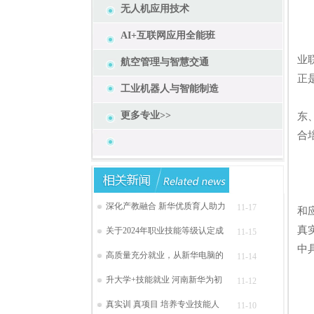
无人机应用技术
AI+互联网应用全能班
随
业
航空管理与智慧交通
正
工业机器人与智能制造
新
更多专业>>
东
合
“
深化产教融合 新华优质育人助力
11-17
和
真
关于2024年职业技能等级认定成
11-15
中
高质量充分就业，从新华电脑的
11-14
升大学+技能就业 河南新华为初
11-12
真实训 真项目 培养专业技能人
新
11-10