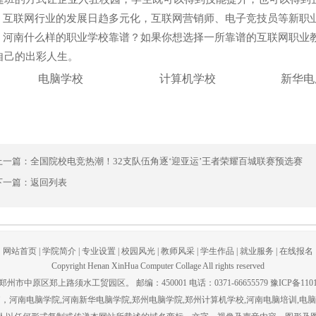
联网行业的发展日趋多元化，互联网营销师、电子竞技员等新职业
南什么样的职业学校靠谱？如果你想选择一所靠谱的互联网职业教
自己的出彩人生。
电脑学校
计算机学校
新华电
上一篇：
全国院校电竞热潮！32支队伍角逐‘迎亚运’王者荣耀百城联赛预选赛
下一篇：
返回列表
网站首页
|
学院简介
|
专业设置
|
校园风光
|
教师风采
|
学生作品
|
就业服务
|
在线报名
Copyright Henan XinHua Computer Collage All rights reserved
州市中原区郑上路须水工贸园区。 邮编：450001 电话：0371-66655579 豫ICP备1101
脑，河南电脑学院,河南新华电脑学院,郑州电脑学院,郑州计算机学校,河南电脑培训,电脑