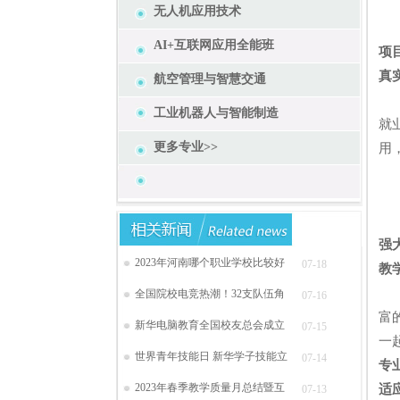
无人机应用技术
AI+互联网应用全能班
项
真
航空管理与智慧交通
职
工业机器人与智能制造
就
更多专业>>
用
强
2023年河南哪个职业学校比较好
07-18
教
有
全国院校电竞热潮！32支队伍角
07-16
富
新华电脑教育全国校友总会成立
07-15
一
世界青年技能日 新华学子技能立
07-14
专
2023年春季教学质量月总结暨互
适
07-13