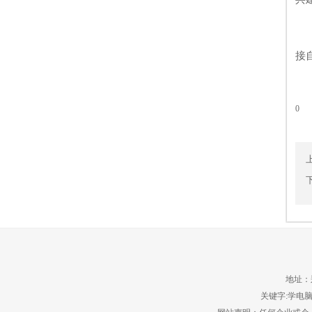
互
河
接
0
地址：郑
关键字:学电