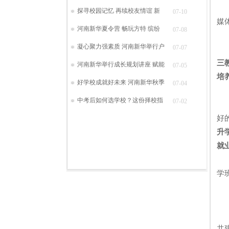
随
探寻校园记忆 再续校友情谊 新
07-10
媒
河南新华夏令营 畅玩方特 缤纷
07-08
凝心聚力强素质 河南新华举行户
07-07
三
河南新华举行成长规划讲座 赋能
07-05
培
好学校成就好未来 河南新华秋季
07-04
何
中考后如何选学校？这份择校指
07-02
新
好
升
就
就
学
学
共