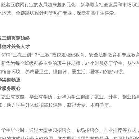
着互联网行业的发展越来越多元化，新华顺应社会发展和市场职业
体运营、全链路UI设计师等热门专业，深受初高中生喜爱。
教三训贯穿始终
养德才兼备人才
谓“三教三训”？“三教”指校规校纪教育、安全法制教育和专业教育
华为每个班级配备专业的班主任老师，24小时服务于学生。从学
的宿舍环境，养成爱卫生、懂自律、爱生活、爱学习的好习惯。
学渠道畅通
业服务暖心
业有技能，毕业有学历，新华为学生创建了就业、升学、创业指导
班，助力学生升入统招高校深造，获得大专、本科学历。
生毕业时，通过大型校园招聘会、专场招聘会、企业推荐等方式，
建班的方式让企业入驻校园，学生既可以得到技能提升，也可以得到