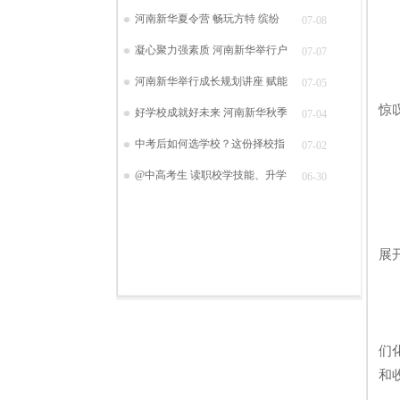
河南新华夏令营 畅玩方特 缤纷
07-08
凝心聚力强素质 河南新华举行户
07-07
河南新华举行成长规划讲座 赋能
07-05
河
惊
好学校成就好未来 河南新华秋季
07-04
中考后如何选学校？这份择校指
07-02
@中高考生 读职校学技能、升学
06-30
经
展
除
们
和