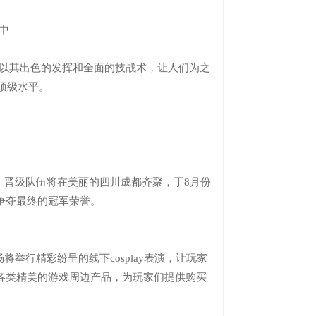
中
以其出色的发挥和全面的技战术，让人们为之
顶级水平。
晋级队伍将在美丽的四川成都齐聚，于8月份
争夺最终的冠军荣誉。
行精彩纷呈的线下cosplay表演，让玩家
各类精美的游戏周边产品，为玩家们提供购买