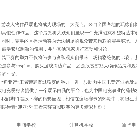
戏人物作品展也将成为现场的一大亮点。来自全国各地的玩家们将
和其他创作作品。这个展览将为观众们呈现一个充满创意和独特艺术
时，赛事的直播活动将为无法到场的观众带来精彩的赛事实况。通
，感受紧张刺激的氛围，并与其他玩家进行互动和讨论。
下赛的举办不仅将为参与者和观众们带来一场精彩绝伦的比赛，也
论是参与cosplay、购买游戏周边产品，还是欣赏游戏人物作品展
快的时光。
迎亚运”王者荣耀百城联赛的举办，进一步助力中国电竞产业的发展
大电竞爱好者提供了一个展示自我的平台，也为中国电竞事业的蓬勃
们期待着线下赛的精彩呈现，相信在这场赛事的热潮中，将诞生出
同期待着“迎亚运”王者荣耀百城联赛的更多精彩时刻！
电脑学校
计算机学校
新华电