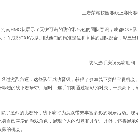
王者荣耀校园赛线上赛比赛
南HMG队展示了无懈可击的防守和出色的团队意识；成都CXH队
叹；而成都CXK战队则以他们的精准定位和卓越的团队配合，彰显出
战队选手庆祝比赛胜利
过激烈角逐，这些队伍成功晋级，获得了参加线下赛的宝贵机会。
开激烈的线下赛争夺。届时，选手们将通过精彩的对决，一决高下，
了激烈的比赛外，线下赛将为观众带来丰富多彩的娱乐活动。现场将举
化身自己喜爱的游戏角色，展现个人的创意和才华。此外，还将展示
收藏的机会。