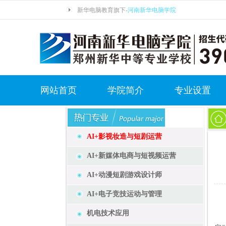
新华电脑教育旗下-
河南新华电脑学院
网站首页
学院简介
专业设置
AI+影视妆造与短剧运营
AI+新媒体电商与短视频运营
AI+动漫短剧游戏设计师
AI+电子竞技运动与管理
由
机电技术应用
本