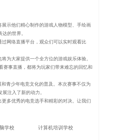
展示他们精心制作的游戏人物模型、手绘画
表达的世界。
过网络直播平台，观众们可以实时观看比
将为大家提供一个全方位的游戏娱乐体验。
和观看赛事直播，都将为玩家们带来难忘的回忆和
和青少年电竞文化的普及。本次赛事不仅为
发展注入了新的动力。
更多优秀的电竞选手和精彩的对决。让我们
脑学校
计算机培训学校