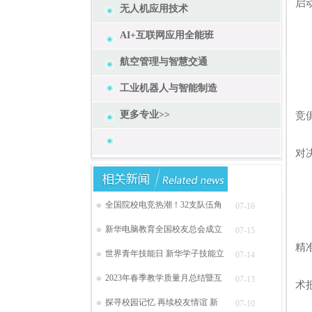
启
无人机应用技术
AI+互联网应用全能班
航空管理与智慧交通
工业机器人与智能制造
杭
更多专业>>
竞
预
对
全国院校电竞热潮！32支队伍角
07-16
广
新华电脑教育全国校友总会成立
07-15
精
世界青年技能日 新华学子技能立
07-14
江
2023年春季教学质量月总结暨互
07-13
术
探寻校园记忆 再续校友情谊 新
07-10