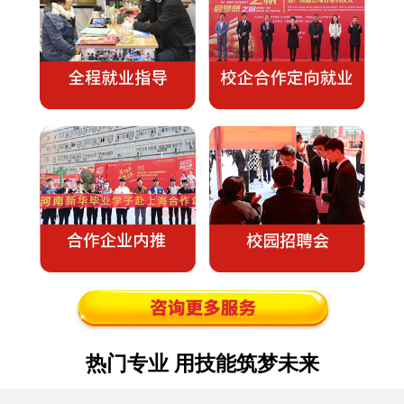
热门专业 用技能筑梦未来